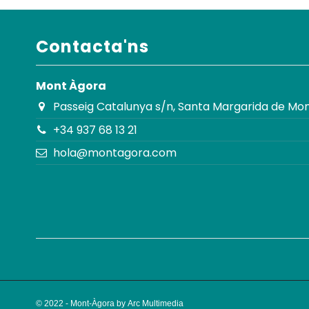
Contacta'ns
Mont Àgora
Passeig Catalunya s/n, Santa Margarida de Mon
+34 937 68 13 21
hola@montagora.com
© 2022 - Mont-Àgora by
Arc Multimedia