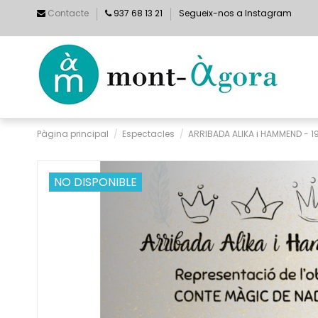
Contacte
937 68 13 21
Segueix-nos a Instagram
Pàgina principal
Espectacles
ARRIBADA ALIKA i HAMMEND - 1
NO DISPONIBLE