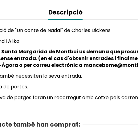
Descripció
ió de "Un conte de Nadal" de Charles Dickens.
 i Alika
e Santa Margarida de Montbui us demana que procur
ense entrada. (en el cas d'obtenir entrades i finalm
nt-Àgora o per correu electrònic a mancebome@mont
també necessiten la seva entrada.
a de portes.
iva de patges faran un recorregut amb cotxe pels carrers
ucte també han comprat: